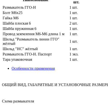
шт.
Размыкатель ГГО-Н
1 шт.
Болт М6х25
1 шт.
Гайка М6
1 шт.
Шайба плоская 6
2 шт.
Шайба пружинная 6
1 шт.
Провод заземления М6-М6 длина 1 м
1 шт.
Шильд "Размыкатель линии ГГО"
1 шт.
жёлтый
Шильд "НС" жёлтый
1 шт.
Размыкатель ГГО-Н. Паспорт
1 экз.
Тара упаковочная
1 шт.
Особенности применения
ОБЩИЙ ВИД, ГАБАРИТНЫЕ И УСТАНОВОЧНЫЕ РАЗМЕР
Схема размыкателя