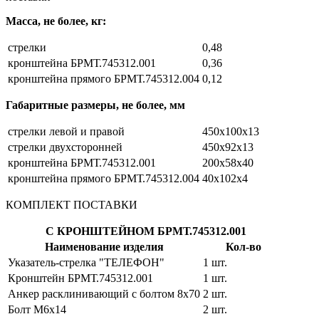
Масса, не более, кг:
стрелки
0,48
кронштейна БРМТ.745312.001
0,36
кронштейна прямого БРМТ.745312.004
0,12
Габаритные размеры, не более, мм
стрелки левой и правой
450х100х13
стрелки двухсторонней
450х92х13
кронштейна БРМТ.745312.001
200х58х40
кронштейна прямого БРМТ.745312.004
40х102х4
КОМПЛЕКТ ПОСТАВКИ
С КРОНШТЕЙНОМ БРМТ.745312.001
Наименование изделия
Кол-во
Указатель-стрелка "ТЕЛЕФОН"
1 шт.
Кронштейн БРМТ.745312.001
1 шт.
Анкер расклинивающий с болтом 8х70
2 шт.
Болт М6х14
2 шт.