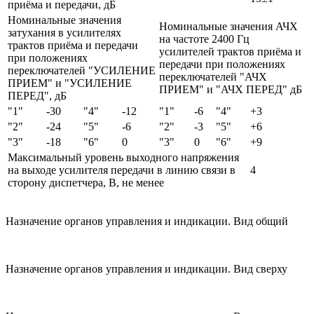
приёма и передачи, дБ
Номинальные значения
Номинальные значения АЧХ
затухания в усилителях
на частоте 2400 Гц
трактов приёма и передачи
усилителей трактов приёма и
при положениях
передачи при положениях
переключателей "УСИЛЕНИЕ
переключателей "АЧХ
ПРИЕМ" и "УСИЛЕНИЕ
ПРИЕМ" и "АЧХ ПЕРЕД" дБ
ПЕРЕД", дБ
"1"
-30
"4"
-12
"1"
-6
"4"
+3
"2"
-24
"5"
-6
"2"
-3
"5"
+6
"3"
-18
"6"
0
"3"
0
"6"
+9
Максимальный уровень выходного напряжения
на выходе усилителя передачи в линию связи в
4
сторону диспетчера, В, не менее
Назначение органов управления и индикации. Вид общий
Назначение органов управления и индикации. Вид сверху