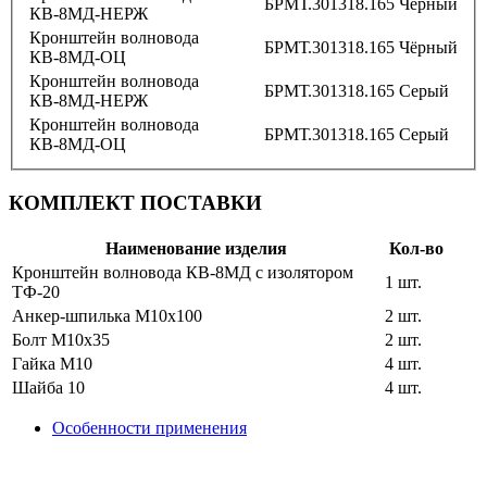
БРМТ.301318.165
Чёрный
КВ-8МД-НЕРЖ
Кронштейн волновода
БРМТ.301318.165
Чёрный
КВ-8МД-ОЦ
Кронштейн волновода
БРМТ.301318.165
Серый
КВ-8МД-НЕРЖ
Кронштейн волновода
БРМТ.301318.165
Серый
КВ-8МД-ОЦ
КОМПЛЕКТ ПОСТАВКИ
Наименование изделия
Кол-во
Кронштейн волновода КВ-8МД с изолятором
1 шт.
ТФ-20
Анкер-шпилька M10х100
2 шт.
Болт М10х35
2 шт.
Гайка М10
4 шт.
Шайба 10
4 шт.
Особенности применения