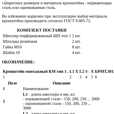
габаритных размеров и материала кронштейна - нержавеющая
сталь или оцинкованная сталь.
Во избежание коррозии при эксплуатации выбор материала
кронштейна производить согласно ГОСТ 9.005-72.
КОМПЛЕКТ ПОСТАВКИ
Швеллер перфорированный ШП-тип 1
2 шт.
Шпилька резьбовая
2 шт.
Гайка М10
8 шт.
Шайба 10
4 шт.
ОБОЗНАЧЕНИЕ:
Кронштейн монтажный КМ‑тип 1
.
L1
X
L2
S
-
X
БРМТ.3013
1
2
3
4
5
6
Поле
Описание
1
Наименование
L1
- длина швеллера в мм, из:
- нержавеющей стали - 150, 200, 250 ... 2000
2
- оцинкованной стали - 150, 200, 250 ...
3000
L2
- длина швеллера в мм, из: