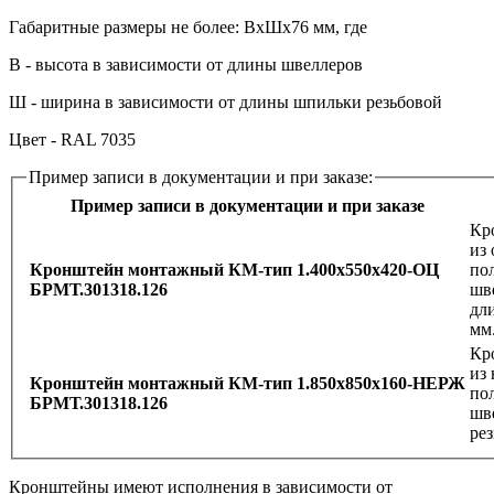
Габаритные размеры не более: ВхШх76 мм, где
В - высота в зависимости от длины швеллеров
Ш - ширина в зависимости от длины шпильки резьбовой
Цвет - RAL 7035
Пример записи в документации и при заказе:
Пример записи в документации и при заказе
Кр
из
Кронштейн монтажный КМ‑тип 1.400х550х420‑ОЦ
по
БРМТ.301318.126
шве
дл
мм
Кр
из
Кронштейн монтажный КМ‑тип 1.850х850х160‑НЕРЖ
по
БРМТ.301318.126
шв
ре
Кронштейны имеют исполнения в зависимости от