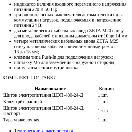
индикатор наличия входного переменного напряжения
питания 220 В 50 Гц;
три однополюсных выключателя автоматических для
коммутации нагрузок, подключаемых к напряжению
питания 24 В;
два металлических кабельных ввода ZETA М20 снизу
для ввода кабелей с внешним диаметром от 10 до 14 мм;
четыре металлических кабельных ввода ZETA М25
снизу для ввода кабелей с внешним диаметром от
13 до 18 мм;
клеммы типа Push-In для подключения нагрузок;
шпильку М6 для заземления с наружной стороны;
шину заземления внутри щитка.
КОМПЛЕКТ ПОСТАВКИ
Наименование
Кол-во
Щиток электропитания ЩЭП-480-24-Д
1 шт.
Ключ трёхгранный
1 шт.
Щиток электропитания ЩЭП-480-24-Д.
1 экз.
Паспорт
Тара упаковочная
1 шт.
Технические характеристики