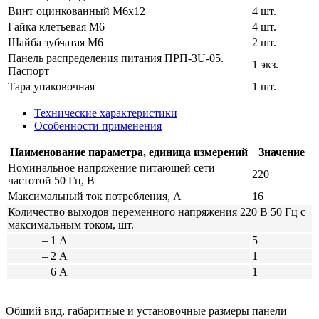
Винт оцинкованный М6х12
4 шт.
Гайка клетьевая М6
4 шт.
Шайба зубчатая М6
2 шт.
Панель распределения питания ПРП-3U-05.
1 экз.
Паспорт
Тара упаковочная
1 шт.
Технические характеристики
Особенности применения
Наименование параметра, единица измерений
Значение
Номинальное напряжение питающей сети
220
частотой 50 Гц, В
Максимальный ток потребления, А
16
Количество выходов переменного напряжения 220 В 50 Гц с
максимальным током, шт.
– 1 А
5
– 2 А
1
– 6 А
1
Общий вид, габаритные и установочные размеры панели