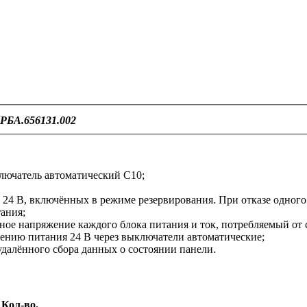
РБА.656131.002
лючатель автоматический С10;
24 В, включённых в режиме резервирования. При отказе одного 
ания;
ное напряжение каждого блока питания и ток, потребляемый от 
жению питания 24 В через выключатели автоматические;
удалённого сбора данных о состоянии панели.
Кол-во.