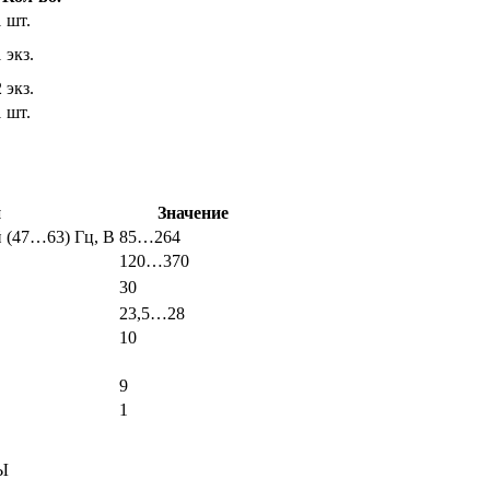
1 шт.
1 экз.
2 экз.
1 шт.
й
Значение
 (47…63) Гц, В
85…264
120…370
30
23,5…28
10
9
1
Ы