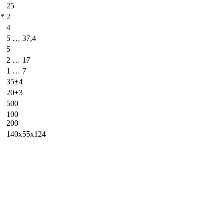
25
 *
2
4
5 … 37,4
5
2 … 17
1 … 7
35±4
20±3
500
100
200
140x55x124