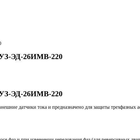
0
 УЗ‑ЭД‑26ИМВ‑220
 УЗ‑ЭД‑26ИМВ‑220
внешние датчики тока и предназначено для защиты трехфазных а
осе фаз и при изменении чередования фаз (для реверсивных дви