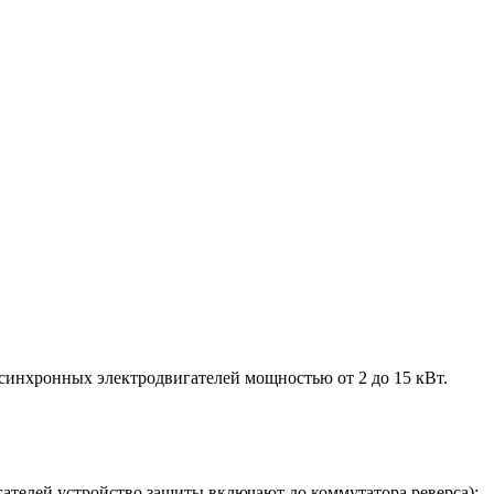
синхронных электродвигателей мощностью от 2 до 15 кВт.
гателей устройство защиты включают до коммутатора реверса);