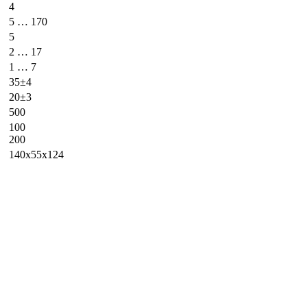
4
5 … 170
5
2 … 17
1 … 7
35±4
20±3
500
100
200
140x55x124