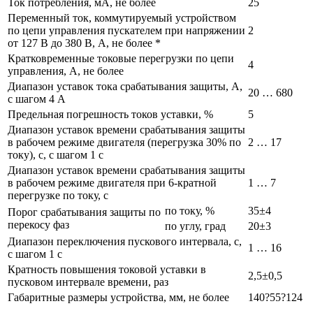
Ток потребления, мА, не более
25
Переменный ток, коммутируемый устройством
по цепи управления пускателем при напряжении
2
от 127 В до 380 В, А, не более *
Кратковременные токовые перегрузки по цепи
4
управления, А, не более
Диапазон уставок тока срабатывания защиты, А,
20 … 680
с шагом 4 А
Предельная погрешность токов уставки, %
5
Диапазон уставок времени срабатывания защиты
в рабочем режиме двигателя (перегрузка 30% по
2 … 17
току), с, с шагом 1 с
Диапазон уставок времени срабатывания защиты
в рабочем режиме двигателя при 6-кратной
1 … 7
перегрузке по току, с
по току, %
35±4
Порог срабатывания защиты по
перекосу фаз
по углу, град
20±3
Диапазон переключения пускового интервала, с,
1 … 16
с шагом 1 с
Кратность повышения токовой уставки в
2,5±0,5
пусковом интервале времени, раз
Габаритные размеры устройства, мм, не более
140?55?124