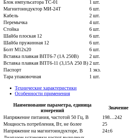
Блок импульсатора ТС-01
1 шт.
Магнитоиндуктор МИ-24Т
6 шт.
Кабель
2 шт.
Перемычка
4 шт.
Стойка
6 шт.
Шайба плоская 12
6 шт.
Шайба пружинная 12
6 шт.
Болт М12х20
6 шт.
Вставка плавкая ВПТ6-7 (1А 250В)
2 шт.
Вставка плавкая ВПТ6-11 (3,15А 250 В)
2 шт.
Паспорт
1 экз.
Тара упаковочная
1 шт.
Технические характеристики
Особенности применения
Наименование параметра, единица
Значение
измерений
Напряжение питания, частотой 50 Гц, В
198…242
Мощность потребления, Вт, не более
25
Напряжение на магнитоиндукторе, В
24±6
Диапазон установки частот выходных