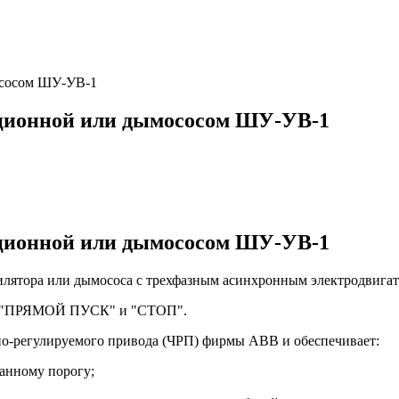
ососом ШУ‑УВ‑1
ционной или дымососом ШУ‑УВ‑1
ционной или дымососом ШУ‑УВ‑1
тилятора или дымососа с трехфазным асинхронным электродвигат
", "ПРЯМОЙ ПУСК" и "СТОП".
о-регулируемого привода (ЧРП) фирмы ABB и обеспечивает:
анному порогу;