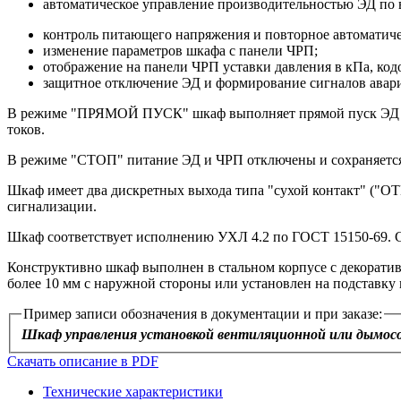
автоматическое управление производительностью ЭД по в
контроль питающего напряжения и повторное автоматиче
изменение параметров шкафа с панели ЧРП;
отображение на панели ЧРП уставки давления в кПа, код
защитное отключение ЭД и формирование сигналов аварии
В режиме "ПРЯМОЙ ПУСК" шкаф выполняет прямой пуск ЭД от 
токов.
В режиме "СТОП" питание ЭД и ЧРП отключены и сохраняется
Шкаф имеет два дискретных выхода типа "сухой контакт" (
сигнализации.
Шкаф соответствует исполнению УХЛ 4.2 по ГОСТ 15150-69. С
Конструктивно шкаф выполнен в стальном корпусе с декорати
более 10 мм с наружной стороны или установлен на подставку 
Пример записи обозначения в документации и при заказе:
Шкаф управления установкой вентиляционной или дымос
Скачать описание в PDF
Технические характеристики