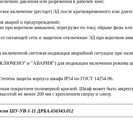
еличине давления или разрежения в рабочей зоне;
ское включение (рестарт) ЭД после кратковременного или длит
ов аварий и предупреждений;
 при коротком замыкнии, перегрузке по току, обрыве фазы или 
питающей сети и защитное отключение ЭД при коротком замыка
 включенной световая индикация аварийной ситуации при нали
"ОТКЛЮЧЕНО" и "АВАРИЯ") для индикации включения режима шк
тепень защиты корпуса шкафа IP54 по ГОСТ 14254-96.
вным покрытием полимерной краской. Шкаф может быть закрепл
высотой не менее 200 мм с креплением сверху и снизу.
осом ШУ-УВ-1-11 ДРБА.656343.012