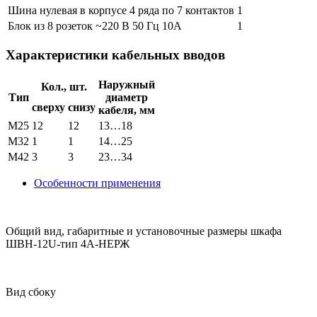
Шина нулевая в корпусе 4 ряда по 7 контактов
1
Блок из 8 розеток ~220 В 50 Гц 10А
1
Характеристики кабельных вводов
Наружный
Кол., шт.
Тип
диаметр
сверху
снизу
кабеля, мм
M25
12
12
13…18
M32
1
1
14…25
M42
3
3
23…34
Особенности применения
Общий вид, габаритные и установочные размеры шкафа
ШВН‑12U‑тип 4А-НЕРЖ
Вид сбоку