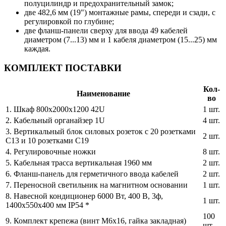
полуцилиндр и предохранительный замок;
две 482,6 мм (19") монтажные рамы, спереди и сзади, с
регулировкой по глубине;
две фланш-панели сверху для ввода 49 кабелей
диаметром (7...13) мм и 1 кабеля диаметром (15...25) мм
каждая.
КОМПЛЕКТ ПОСТАВКИ
Кол-
Наименование
во
1. Шкаф 800x2000x1200 42U
1 шт.
2. Кабельный органайзер 1U
4 шт.
3. Вертикальный блок силовых розеток с 20 розетками
2 шт.
C13 и 10 розетками C19
4. Регулировочные ножки
8 шт.
5. Кабельная трасса вертикальная 1960 мм
2 шт.
6. Фланш-панель для герметичного ввода кабелей
2 шт.
7. Переносной светильник на магнитном основании
1 шт.
8. Навесной кондиционер 6000 Вт, 400 В, 3ф,
1 шт.
1400х550х400 мм IP54 *
100
9. Комплект крепежа (винт М6х16, гайка закладная)
шт.