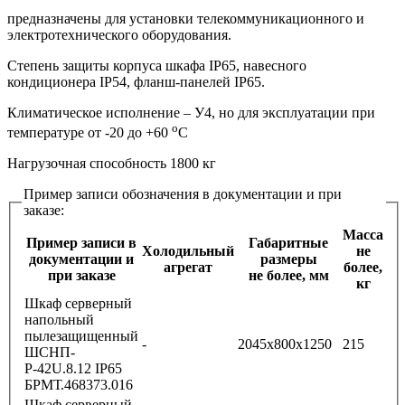
предназначены для установки телекоммуникационного и
электротехнического оборудования.
Степень защиты корпуса шкафа IP65, навесного
кондиционера IP54, фланш-панелей IP65.
Климатическое исполнение – У4, но для эксплуатации при
o
температуре от -20 до +60
С
Нагрузочная способность 1800 кг
Пример записи обозначения в документации и при
заказе:
Масса
Пример записи в
Габаритные
Холодильный
не
документации и
размеры
агрегат
более,
при заказе
не более, мм
кг
Шкаф серверный
напольный
пылезащищенный
-
2045х800х1250
215
ШСНП-
Р-42U.8.12 IP65
БРМТ.468373.016
Шкаф серверный