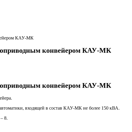
вейером КАУ-МК
огоприводным конвейером КАУ-МК
огоприводным конвейером КАУ‑МК
ейера.
автоматики, входящей в состав КАУ-МК не более 150 кВА.
– 8.