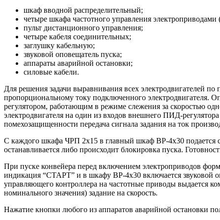
шкаф вводной распределительный;
четыре шкафа частотного управления электроприводами
пульт дистанционного управления;
четыре кабеля соединительных;
заглушку кабельную;
звуковой оповещатель пуска;
аппараты аварийной остановки;
силовые кабели.
Для решения задачи выравнивания всех электродвигателей по 
пропорциональному току подключенного электродвигателя. Оп
регулятором, работающим в режиме слежения за скоростью одн
электродвигателя на один из входов внешнего ПИД-регулятора с
помехозащищенности передача сигнала задания на ток произво
С каждого шкафа ЧРП 2х15 в главный шкаф ВР-4х30 подается с
останавливается либо происходит блокировка пуска. Готовност
При пуске конвейера перед включением электроприводов форми
индикация “СТАРТ” и в шкафу ВР-4х30 включается звуковой оп
управляющего контроллера на частотные приводы выдается ком
номинального значения) задание на скорость.
Нажатие кнопки любого из аппаратов аварийной остановки по