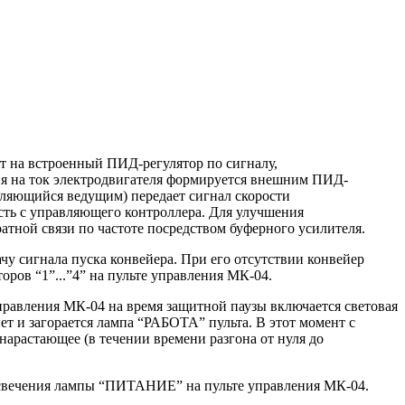
т на встроенный ПИД-регулятор по сигналу,
ия на ток электродвигателя формируется внешним ПИД-
вляющийся ведущим) передает сигнал скорости
ость с управляющего контроллера. Для улучшения
атной связи по частоте посредством буферного усилителя.
у сигнала пуска конвейера. При его отсутствии конвейер
ров “1”...”4” на пульте управления МК-04.
правления МК-04 на время защитной паузы включается световая
т и загорается лампа “РАБОТА” пульта. В этот момент с
арастающее (в течении времени разгона от нуля до
м свечения лампы “ПИТАНИЕ” на пульте управления МК-04.