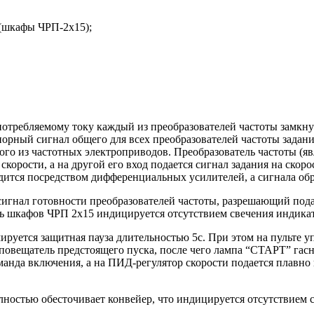
 (шкафы ЧРП-2х15);
потребляемому току каждый из преобразователей частоты замкну
орный сигнал общего для всех преобразователей частоты задан
ого из частотных электроприводов. Преобразователь частоты (я
корости, а на другой его вход подается сигнал задания на скор
дится посредством дифференциальных усилителей, а сигнала обр
игнал готовности преобразователей частоты, разрешающий подач
ь шкафов ЧРП 2х15 индицируется отсутствием свечения индикато
руется защитная пауза длительностью 5с. При этом на пульте у
овещатель предстоящего пуска, после чего лампа “СТАРТ” гасне
анда включения, а на ПИД-регулятор скорости подается плавно н
лностью обесточивает конвейер, что индицируется отсутствие