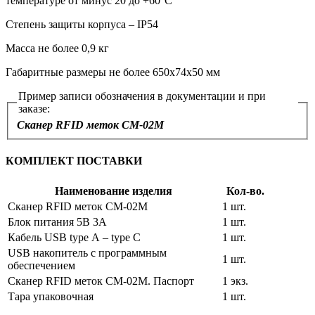
температуре от минус 20 до +60°С
Степень защиты корпуса – IP54
Масса не более 0,9 кг
Габаритные размеры не более 650х74х50 мм
Пример записи обозначения в документации и при
заказе:
Сканер RFID меток СМ-02М
КОМПЛЕКТ ПОСТАВКИ
Наименование изделия
Кол-во.
Сканер RFID меток СМ-02М
1 шт.
Блок питания 5В 3А
1 шт.
Кабель USB type А – type C
1 шт.
USB накопитель с программным
1 шт.
обеспечением
Сканер RFID меток СМ-02М. Паспорт
1 экз.
Тара упаковочная
1 шт.